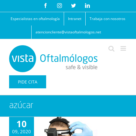
Saltar
Facebook
Instagram
Twitter
LinkedIn
al
contenido
Especialistas en oftalmología
Intranet
Trabaja con nosotros
atencioncliente@vistaoftalmologos.net
PIDE CITA
azúcar
10
09, 2020