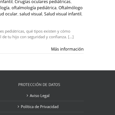
nfantil
,
Cirugías oculares pediátricas
,
logía
,
oftalmología pediátrica
,
Oftalmólogo
ud ocular
,
salud visual
,
Salud visual infantil
,
es pediátricas, qué tipos existen y cómo
 de tu hijo con seguridad y confianza. […]
Más información
PROTECCIÓN DE DATOS
Aviso Legal
Política de Privacidad