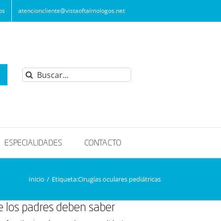
os
atencioncliente@vistaoftalmologos.net
Buscar:
ESPECIALIDADES
CONTACTO
Inicio
/
Etiqueta:
Cirugías oculares pediátricas
ue los padres deben saber