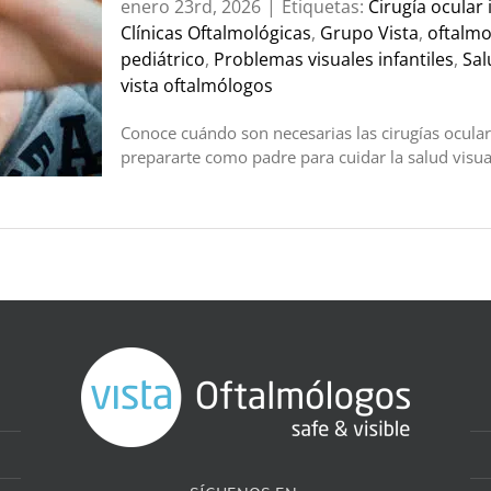
enero 23rd, 2026
|
Etiquetas:
Cirugía ocular i
Clínicas Oftalmológicas
,
Grupo Vista
,
oftalmo
pediátrico
,
Problemas visuales infantiles
,
Sal
vista oftalmólogos
Conoce cuándo son necesarias las cirugías ocular
prepararte como padre para cuidar la salud visual