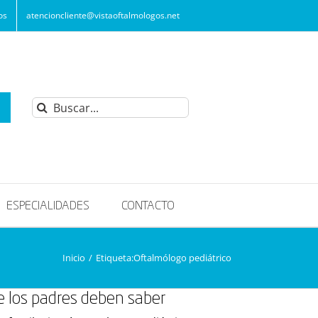
os
atencioncliente@vistaoftalmologos.net
Buscar:
ESPECIALIDADES
CONTACTO
Inicio
/
Etiqueta:
Oftalmólogo pediátrico
ue los padres deben saber