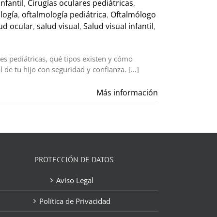
nfantil
,
Cirugías oculares pediátricas
,
logía
,
oftalmología pediátrica
,
Oftalmólogo
ud ocular
,
salud visual
,
Salud visual infantil
,
es pediátricas, qué tipos existen y cómo
 de tu hijo con seguridad y confianza. […]
Más información
PROTECCIÓN DE DATOS
Aviso Legal
Política de Privacidad