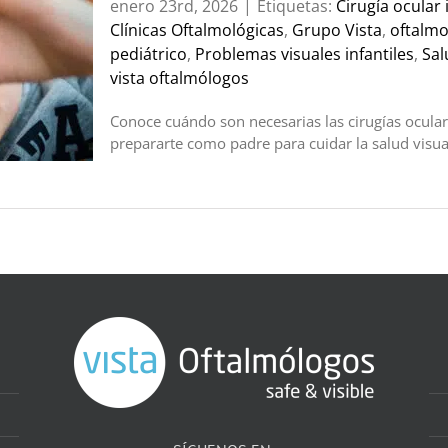
enero 23rd, 2026
|
Etiquetas:
Cirugía ocular i
Clínicas Oftalmológicas
,
Grupo Vista
,
oftalmo
pediátrico
,
Problemas visuales infantiles
,
Sal
vista oftalmólogos
Conoce cuándo son necesarias las cirugías ocular
prepararte como padre para cuidar la salud visual