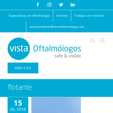
Saltar
Facebook
Instagram
Twitter
LinkedIn
al
contenido
Especialistas en oftalmología
Intranet
Trabaja con nosotros
atencioncliente@vistaoftalmologos.net
PIDE CITA
flotante
15
06, 2018