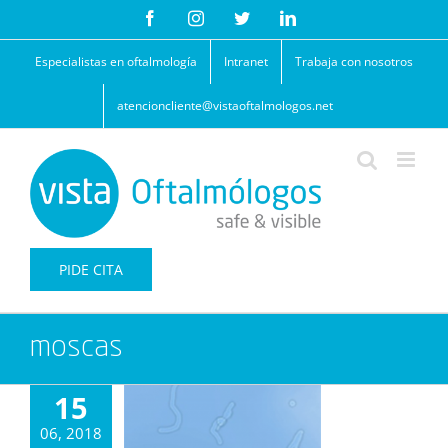
Saltar
Facebook
Instagram
Twitter
LinkedIn
al
contenido
Especialistas en oftalmología
Intranet
Trabaja con nosotros
atencioncliente@vistaoftalmologos.net
PIDE CITA
moscas
15
06, 2018