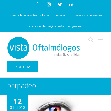
Saltar
Facebook
Instagram
Twitter
LinkedIn
al
contenido
Especialistas en oftalmología
Intranet
Trabaja con nosotros
atencioncliente@vistaoftalmologos.net
PIDE CITA
parpadeo
12
01, 2018