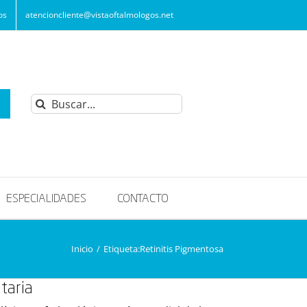
os
atencioncliente@vistaoftalmologos.net
Buscar:
ESPECIALIDADES
CONTACTO
Inicio
/
Etiqueta:
Retinitis Pigmentosa
taria