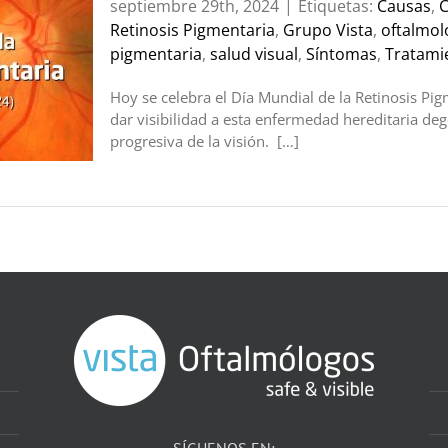
septiembre 29th, 2024
|
Etiquetas:
Causas
,
C
Retinosis Pigmentaria
,
Grupo Vista
,
oftalmol
pigmentaria
,
salud visual
,
Síntomas
,
Tratami
Hoy se celebra el Día Mundial de la Retinosis P
dar visibilidad a esta enfermedad hereditaria de
progresiva de la visión. […]