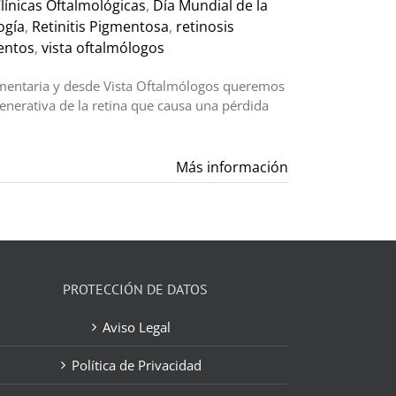
línicas Oftalmológicas
,
Día Mundial de la
ogía
,
Retinitis Pigmentosa
,
retinosis
entos
,
vista oftalmólogos
igmentaria y desde Vista Oftalmólogos queremos
generativa de la retina que causa una pérdida
Más información
PROTECCIÓN DE DATOS
Aviso Legal
Política de Privacidad