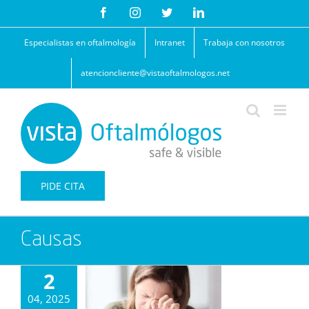
Saltar
Facebook
Instagram
Twitter
LinkedIn
al
contenido
Especialistas en oftalmología
Intranet
Trabaja con nosotros
atencioncliente@vistaoftalmologos.net
PIDE CITA
Causas
2
04, 2025