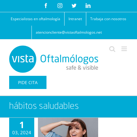
Saltar
Facebook
Instagram
Twitter
LinkedIn
al
contenido
Especialistas en oftalmología
Intranet
Trabaja con nosotros
atencioncliente@vistaoftalmologos.net
PIDE CITA
hábitos saludables
1
03, 2024