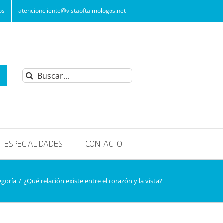
os
atencioncliente@vistaoftalmologos.net
Buscar:
ESPECIALIDADES
CONTACTO
egoría
/
¿Qué relación existe entre el corazón y la vista?