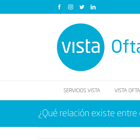
Saltar
Facebook
Instagram
Twitter
LinkedIn
al
contenido
SERVICIOS VISTA
VISTA OFT
¿Qué relación existe entre 