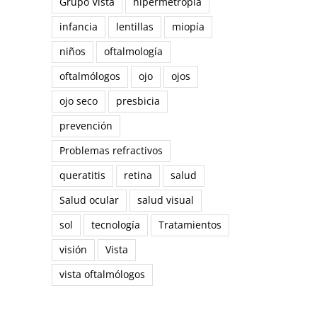
Grupo Vista
hipermetropía
infancia
lentillas
miopía
niños
oftalmología
oftalmólogos
ojo
ojos
ojo seco
presbicia
prevención
Problemas refractivos
queratitis
retina
salud
Salud ocular
salud visual
sol
tecnología
Tratamientos
visión
Vista
vista oftalmólogos