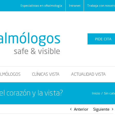
Especialistas en oftalmología
Intranet
Trabaja con nosotr
PIDE CITA
ALMÓLOGOS
CLÍNICAS VISTA
ACTUALIDAD VISTA
el corazón y la vista?
Inicio
/
Sin cat
Anterior
Siguiente