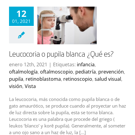
12
01, 2021
Leucocoria o pupila blanca ¿Qué es?
enero 12th, 2021
|
Etiquetas:
infancia
,
oftalmología
,
oftalmoscopio
,
pediatría
,
prevención
,
pupila
,
retinoblastoma
,
retinoscopio
,
salud visual
,
visión
,
Vista
La leucocoria, más conocida como pupila blanca o de
gato amaurótico, se produce cuando al proyectar un haz
de luz directa sobre la pupila, esta se torna blanca.
Leucocoria es una palabra que procede del griego (
leukos ‘blanco’ y korê pupila). Generalmente, al someter
a uno ojo sano a un haz de luz, la [...]