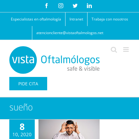
Saltar
Facebook
Instagram
Twitter
LinkedIn
al
contenido
Especialistas en oftalmología
Intranet
Trabaja con nosotros
atencioncliente@vistaoftalmologos.net
PIDE CITA
sueño
8
10, 2020