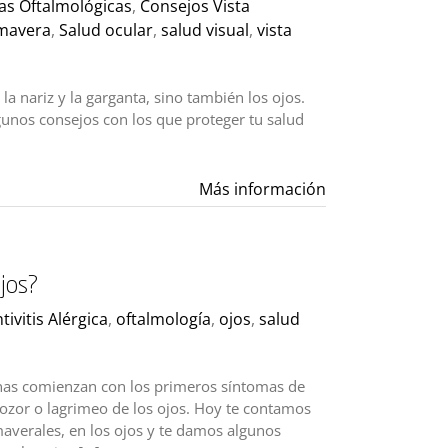
cas Oftalmológicas
,
Consejos Vista
mavera
,
Salud ocular
,
salud visual
,
vista
la nariz y la garganta, sino también los ojos.
unos consejos con los que proteger tu salud
Más información
jos?
tivitis Alérgica
,
oftalmología
,
ojos
,
salud
nas comienzan con los primeros síntomas de
scozor o lagrimeo de los ojos. Hoy te contamos
maverales, en los ojos y te damos algunos