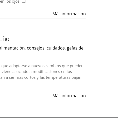
n los ojos [...]
Más información
toño
alimentación
,
consejos
,
cuidados
,
gafas de
ne que adaptarse a nuevos cambios que pueden
n viene asociado a modificaciones en los
zan a ser más cortos y las temperaturas bajan,
]
Más información