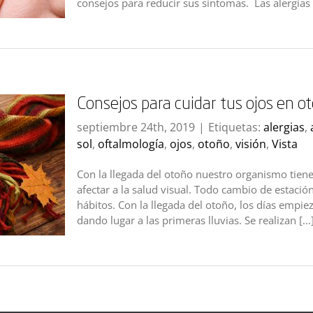
consejos para reducir sus síntomas. Las alergias e
Consejos para cuidar tus ojos en o
septiembre 24th, 2019
|
Etiquetas:
alergias
,
sol
,
oftalmología
,
ojos
,
otoño
,
visión
,
Vista
Con la llegada del otoño nuestro organismo tie
afectar a la salud visual. Todo cambio de estació
hábitos. Con la llegada del otoño, los días empie
dando lugar a las primeras lluvias. Se realizan [...