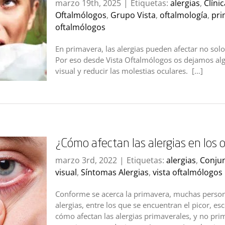
marzo 19th, 2025
|
Etiquetas:
alergias
,
Clíni
Oftalmólogos
,
Grupo Vista
,
oftalmología
,
pri
oftalmólogos
En primavera, las alergias pueden afectar no solo 
Por eso desde Vista Oftalmólogos os dejamos alg
visual y reducir las molestias oculares. […]
¿Cómo afectan las alergias en los o
marzo 3rd, 2022
|
Etiquetas:
alergias
,
Conjun
visual
,
Síntomas Alergias
,
vista oftalmólogos
Conforme se acerca la primavera, muchas perso
alergias, entre los que se encuentran el picor, e
cómo afectan las alergias primaverales, y no pri