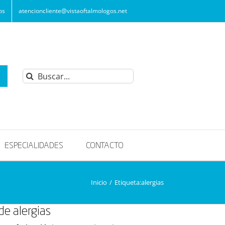
os
atencioncliente@vistaoftalmologos.net
Buscar:
ESPECIALIDADES
CONTACTO
Inicio
/
Etiqueta:
alergias
de alergias