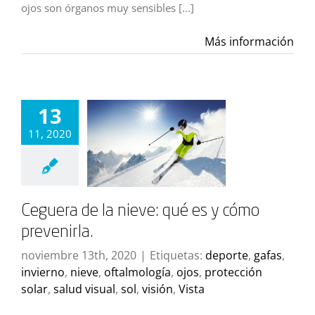
ojos son órganos muy sensibles [...]
Más información
13
11, 2020
Ceguera de la nieve: qué es y cómo
prevenirla.
noviembre 13th, 2020
|
Etiquetas:
deporte
,
gafas
,
invierno
,
nieve
,
oftalmología
,
ojos
,
protección
solar
,
salud visual
,
sol
,
visión
,
Vista