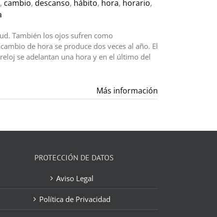
,
cambio
,
descanso
,
hábito
,
hora
,
horario
,
a
alud. También los ojos sufren como
l cambio de hora se produce dos veces al año. El
eloj se adelantan una hora y en el último del
Más información
PROTECCIÓN DE DATOS
Aviso Legal
Política de Privacidad