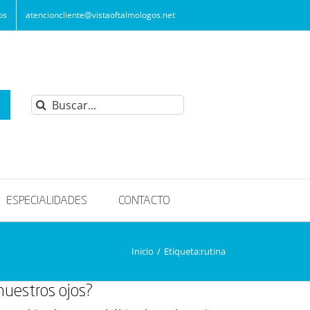
os
atencioncliente@vistaoftalmologos.net
Buscar:
ESPECIALIDADES
CONTACTO
Inicio
/
Etiqueta:
rutina
nuestros ojos?