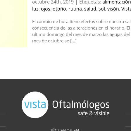
octubre 24th, 2019
|
Etiquetas:
alimentación
luz
,
ojos
,
otoño
,
rutina
,
salud
,
sol
,
visón
,
Vist
El cambio de hora tiene efectos sobre nuestra s
consecuencia de las alteraciones en el horario. E
último domingo del mes de marzo las agujas del r
mes de octubre se [...]
SÍGUENOS EN: