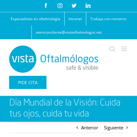
Saltar
Facebook
Instagram
Twitter
LinkedIn
al
contenido
Especialistas en oftalmología
Intranet
Trabaja con nosotros
atencioncliente@vistaoftalmologos.net
PIDE CITA
Día Mundial de la Visión: Cuida
tus ojos, cuida tu vida
Anterior
Siguiente