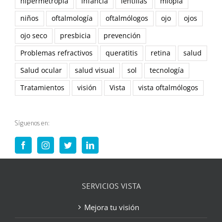
hipermetropía
infancia
lentillas
miopía
niños
oftalmología
oftalmólogos
ojo
ojos
ojo seco
presbicia
prevención
Problemas refractivos
queratitis
retina
salud
Salud ocular
salud visual
sol
tecnología
Tratamientos
visión
Vista
vista oftalmólogos
Síguenos en:
SERVICIOS VISTA
Mejora tu visión