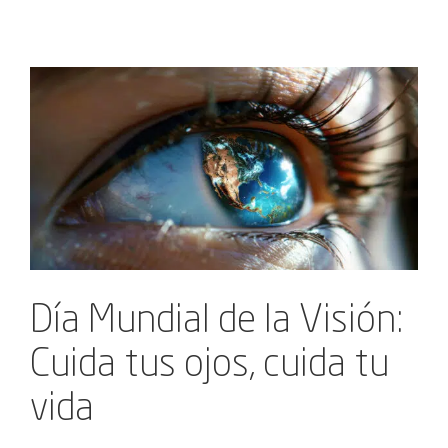
Ver
imagen
más
grande
Día Mundial de la Visión:
Cuida tus ojos, cuida tu
vida