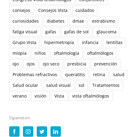
consejos
Consejos Vista
cuidados
curiosidades
diabetes
dmae
estrabismo
fatiga visual
gafas
gafas de sol
glaucoma
Grupo Vista
hipermetropía
infancia
lentillas
miopía
niños
oftalmología
oftalmólogos
ojo
ojos
ojo seco
presbicia
prevención
Problemas refractivos
queratitis
retina
salud
Salud ocular
salud visual
sol
Tratamientos
verano
visión
Vista
vista oftalmólogos
Síguenos en: