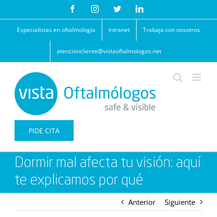
Saltar
Facebook
Instagram
Twitter
LinkedIn
al
contenido
Especialistas en oftalmología
Intranet
Trabaja con nosotros
atencioncliente@vistaoftalmologos.net
PIDE CITA
Dormir mal afecta tu visión: aquí
te explicamos por qué
Anterior
Siguiente