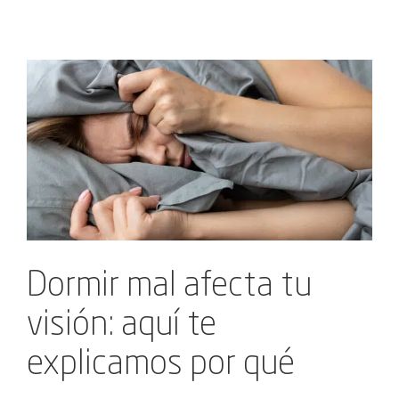
Ver
imagen
más
grande
Dormir mal afecta tu
visión: aquí te
explicamos por qué