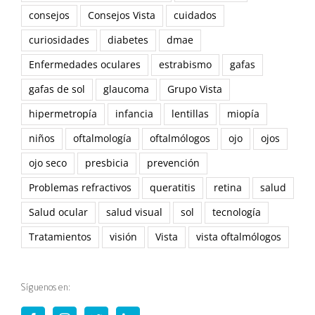
consejos
Consejos Vista
cuidados
curiosidades
diabetes
dmae
Enfermedades oculares
estrabismo
gafas
gafas de sol
glaucoma
Grupo Vista
hipermetropía
infancia
lentillas
miopía
niños
oftalmología
oftalmólogos
ojo
ojos
ojo seco
presbicia
prevención
Problemas refractivos
queratitis
retina
salud
Salud ocular
salud visual
sol
tecnología
Tratamientos
visión
Vista
vista oftalmólogos
Síguenos en: