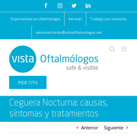
Saltar
Facebook
Instagram
Twitter
LinkedIn
al
contenido
Especialistas en oftalmología
Intranet
Trabaja con nosotros
atencioncliente@vistaoftalmologos.net
PIDE CITA
Ceguera Nocturna: causas,
síntomas y tratamientos
Anterior
Siguiente