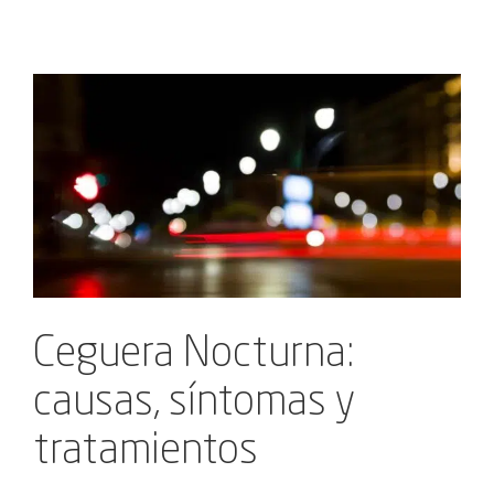
Ver
imagen
más
grande
Ceguera Nocturna:
causas, síntomas y
tratamientos