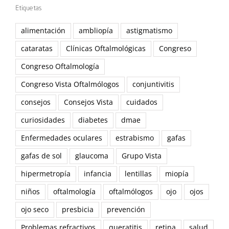
Etiquetas
alimentación
ambliopía
astigmatismo
cataratas
Clínicas Oftalmológicas
Congreso
Congreso Oftalmología
Congreso Vista Oftalmólogos
conjuntivitis
consejos
Consejos Vista
cuidados
curiosidades
diabetes
dmae
Enfermedades oculares
estrabismo
gafas
gafas de sol
glaucoma
Grupo Vista
hipermetropía
infancia
lentillas
miopía
niños
oftalmología
oftalmólogos
ojo
ojos
ojo seco
presbicia
prevención
Problemas refractivos
queratitis
retina
salud