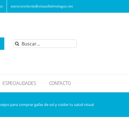
os
atencioncliente@vistaoftalmologos.net
Buscar:
ESPECIALIDADES
CONTACTO
sejos para comprar gafas de sol y cuidar tu salud visual