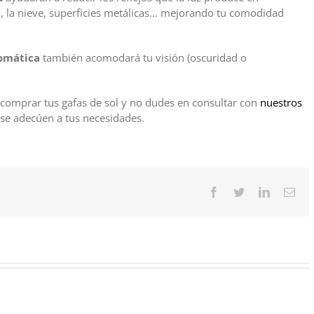
a, la nieve, superficies metálicas… mejorando tu comodidad
romática
también acomodará tu visión (oscuridad o
.
 comprar tus gafas de sol y no dudes en consultar con
nuestros
 se adecúen a tus necesidades.
Facebook
Twitter
LinkedIn
Cor
elec