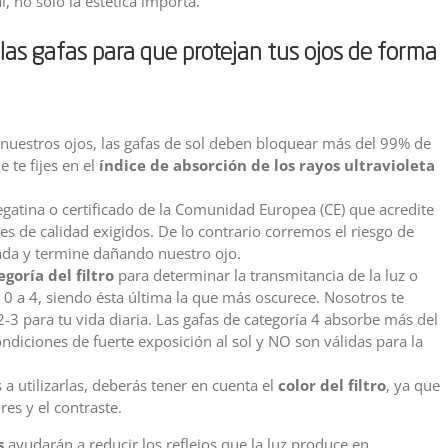
 no sólo la estética importa.
las gafas para que protejan tus ojos de forma
nuestros ojos, las gafas de sol deben bloquear más del 99% de
 te fijes en el
índice de absorción de los rayos ultravioleta
egatina o certificado de la Comunidad Europea (CE) que acredite
es de calidad exigidos. De lo contrario corremos el riesgo de
uada y termine dañando nuestro ojo.
egoría del filtro
para determinar la transmitancia de la luz o
 0 a 4, siendo ésta última la que más oscurece. Nosotros te
3 para tu vida diaria. Las gafas de categoría 4 absorbe más del
ndiciones de fuerte exposición al sol y NO son válidas para la
 utilizarlas, deberás tener en cuenta el
color del filtro
, ya que
es y el contraste.
s
ayudarán a reducir los reflejos que la luz produce en