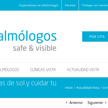
Especialistas en oftalmología
Intranet
Trabaja con nosotr
PIDE CITA
ALMÓLOGOS
CLÍNICAS VISTA
ACTUALIDAD VISTA
s de sol y cuidar tu
Inicio
/
Actualidad Vista
/
Con
Anterior
Siguiente