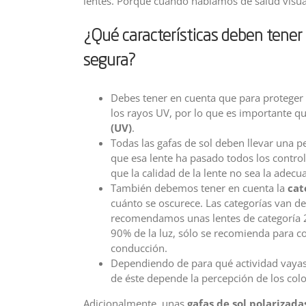
lentes. Porque cuando hablamos de salud visual,
¿Qué características deben tener 
segura?
Debes tener en cuenta que para proteger 
los rayos UV, por lo que es importante que
(UV)
.
Todas las gafas de sol deben llevar una p
que esa lente ha pasado todos los control
que la calidad de la lente no sea la adec
También debemos tener en cuenta la
cat
cuánto se oscurece. Las categorías van de
recomendamos unas lentes de categoría 2-
90% de la luz, sólo se recomienda para co
conducción.
Dependiendo de para qué actividad vayas a
de éste depende la percepción de los color
Adicionalmente, unas
gafas de sol polarizada