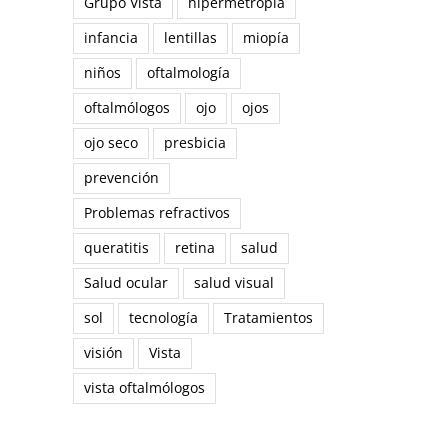
Grupo Vista
hipermetropía
infancia
lentillas
miopía
niños
oftalmología
oftalmólogos
ojo
ojos
ojo seco
presbicia
prevención
Problemas refractivos
queratitis
retina
salud
reo
Salud ocular
salud visual
trónico
sol
tecnología
Tratamientos
visión
Vista
vista oftalmólogos