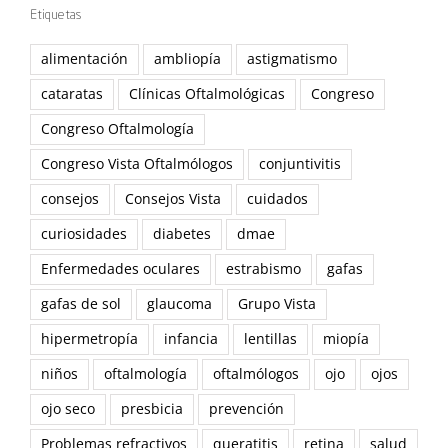
Etiquetas
alimentación
ambliopía
astigmatismo
cataratas
Clínicas Oftalmológicas
Congreso
Congreso Oftalmología
Congreso Vista Oftalmólogos
conjuntivitis
consejos
Consejos Vista
cuidados
curiosidades
diabetes
dmae
Enfermedades oculares
estrabismo
gafas
gafas de sol
glaucoma
Grupo Vista
hipermetropía
infancia
lentillas
miopía
niños
oftalmología
oftalmólogos
ojo
ojos
ojo seco
presbicia
prevención
Problemas refractivos
queratitis
retina
salud