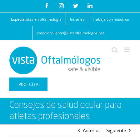
Saltar
Facebook
Instagram
Twitter
LinkedIn
al
contenido
Especialistas en oftalmología
Intranet
Trabaja con nosotros
atencioncliente@vistaoftalmologos.net
PIDE CITA
Consejos de salud ocular para
atletas profesionales
Anterior
Siguiente