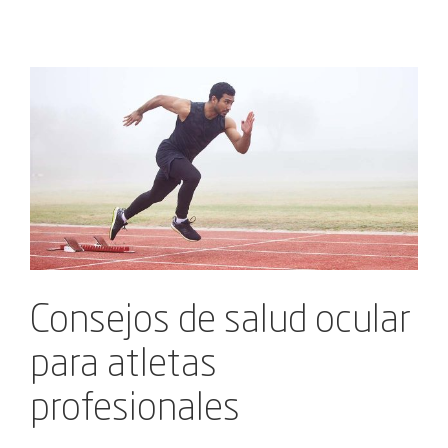
Ver
imagen
más
grande
Consejos de salud ocular
para atletas
profesionales