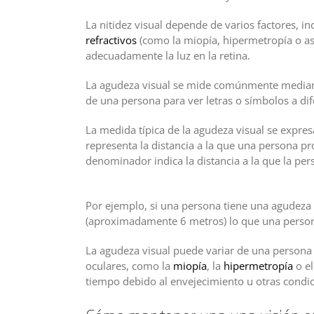
La nitidez visual depende de varios factores, in
refractivos
(como la miopía, hipermetropía o ast
adecuadamente la luz en la retina.
La agudeza visual se mide comúnmente mediant
de una persona para ver letras o símbolos a dif
La medida típica de la agudeza visual se expre
representa la distancia a la que una persona pr
denominador indica la distancia a la que la per
Descubre los secretos de una visión nítida y sa
Por ejemplo, si una persona tiene una agudeza 
(aproximadamente 6 metros) lo que una persona
La agudeza visual puede variar de una persona 
oculares, como la
miopía
, la
hipermetropía
o e
tiempo debido al envejecimiento u otras condi