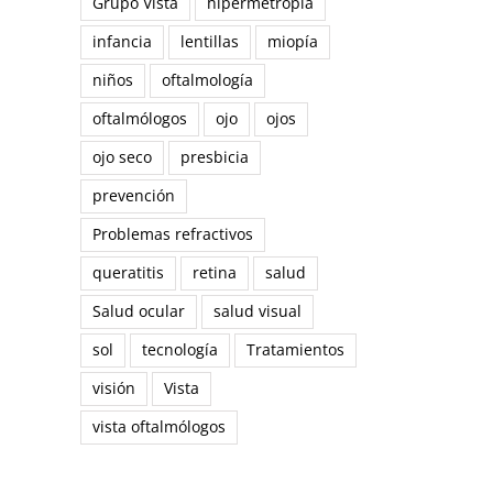
Grupo Vista
hipermetropía
infancia
lentillas
miopía
niños
oftalmología
oftalmólogos
ojo
ojos
ojo seco
presbicia
prevención
Problemas refractivos
queratitis
retina
salud
Salud ocular
salud visual
sol
tecnología
Tratamientos
reo
visión
Vista
trónico
vista oftalmólogos