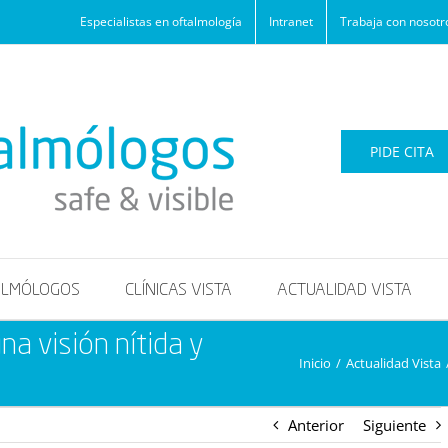
Especialistas en oftalmología
Intranet
Trabaja con nosotr
PIDE CITA
ALMÓLOGOS
CLÍNICAS VISTA
ACTUALIDAD VISTA
a visión nítida y
Inicio
/
Actualidad Vista
Anterior
Siguiente