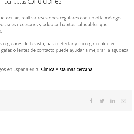
en
condiciones
perfectas
ud ocular, realizar revisiones regulares con un oftalmólogo,
vos si es necesario, y adoptar hábitos saludables que
o.
regulares de la vista, para detectar y corregir cualquier
 gafas o lentes de contacto puede ayudar a mejorar la agudeza
Descubre los secretos de una visión nítida y saludable.
gos en España en tu
Clínica Vista más cercana
.
Facebook
Twitter
LinkedIn
Cor
elec