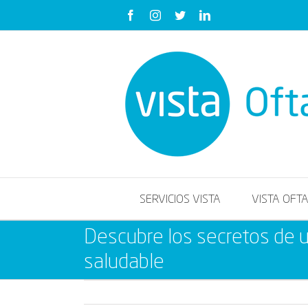
Saltar
Facebook
Instagram
Twitter
LinkedIn
al
contenido
SERVICIOS VISTA
VISTA OFT
Descubre los secretos de un
saludable