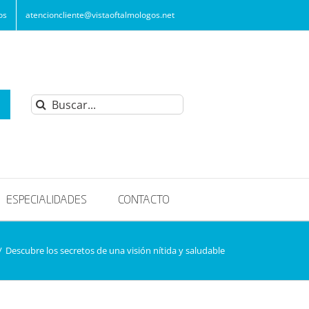
os
atencioncliente@vistaoftalmologos.net
Buscar:
ESPECIALIDADES
CONTACTO
/
Descubre los secretos de una visión nítida y saludable