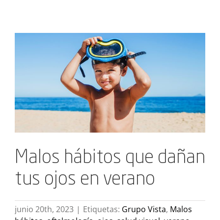
Ver
imagen
más
grande
Malos hábitos que dañan
tus ojos en verano
junio 20th, 2023
|
Etiquetas:
Grupo Vista
,
Malos