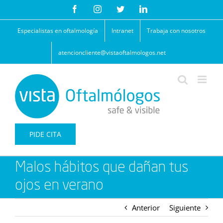
Saltar
Facebook
Instagram
Twitter
LinkedIn
al
contenido
Especialistas en oftalmología
Intranet
Trabaja con nosotros
atencioncliente@vistaoftalmologos.net
PIDE CITA
Malos hábitos que dañan tus
ojos en verano
Anterior
Siguiente