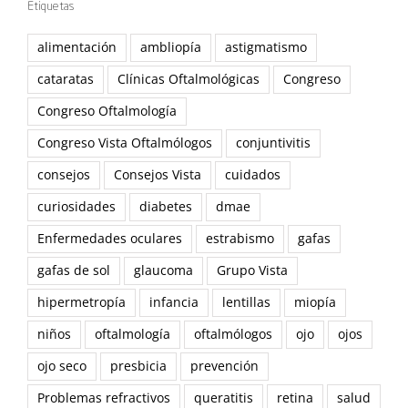
Etiquetas
alimentación
ambliopía
astigmatismo
cataratas
Clínicas Oftalmológicas
Congreso
Congreso Oftalmología
Congreso Vista Oftalmólogos
conjuntivitis
consejos
Consejos Vista
cuidados
curiosidades
diabetes
dmae
Enfermedades oculares
estrabismo
gafas
gafas de sol
glaucoma
Grupo Vista
hipermetropía
infancia
lentillas
miopía
niños
oftalmología
oftalmólogos
ojo
ojos
ojo seco
presbicia
prevención
Problemas refractivos
queratitis
retina
salud