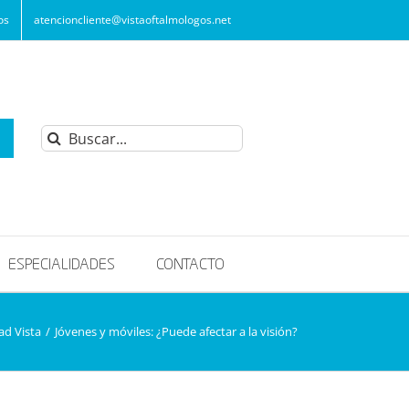
os
atencioncliente@vistaoftalmologos.net
Buscar:
ESPECIALIDADES
CONTACTO
ad Vista
/
Jóvenes y móviles: ¿Puede afectar a la visión?