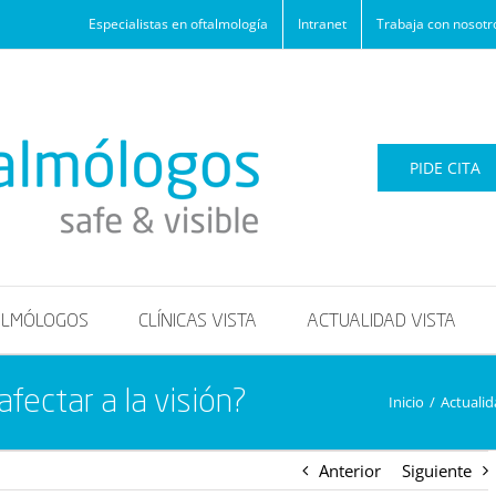
Especialistas en oftalmología
Intranet
Trabaja con nosotr
PIDE CITA
ALMÓLOGOS
CLÍNICAS VISTA
ACTUALIDAD VISTA
fectar a la visión?
Inicio
/
Actualid
Anterior
Siguiente