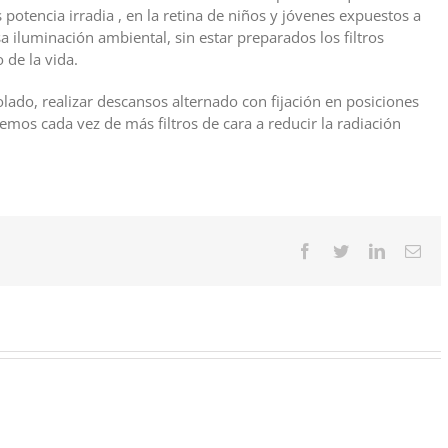
s potencia irradia , en la retina de niños y jóvenes expuestos a
a iluminación ambiental, sin estar preparados los filtros
 de la vida.
ado, realizar descansos alternado con fijación en posiciones
os cada vez de más filtros de cara a reducir la radiación
Facebook
Twitter
LinkedIn
Cor
elec