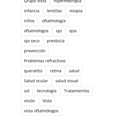
Grupo Vista
hipermetropía
infancia
lentillas
miopía
niños
oftalmología
oftalmólogos
ojo
ojos
ojo seco
presbicia
prevención
Problemas refractivos
queratitis
retina
salud
reo
trónico
Salud ocular
salud visual
sol
tecnología
Tratamientos
visión
Vista
vista oftalmólogos