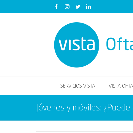
Saltar
Facebook
Instagram
Twitter
LinkedIn
al
contenido
SERVICIOS VISTA
VISTA OFT
Jóvenes y móviles: ¿Puede a