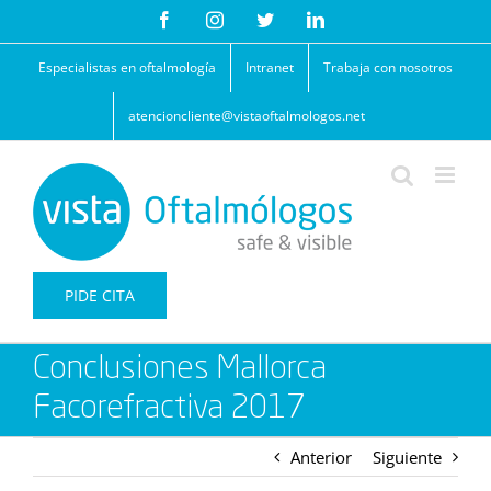
Saltar
Facebook
Instagram
Twitter
LinkedIn
al
contenido
Especialistas en oftalmología
Intranet
Trabaja con nosotros
atencioncliente@vistaoftalmologos.net
PIDE CITA
Conclusiones Mallorca
Facorefractiva 2017
Anterior
Siguiente