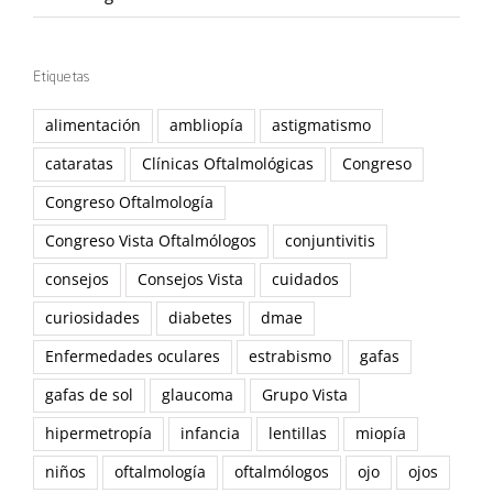
Etiquetas
alimentación
ambliopía
astigmatismo
cataratas
Clínicas Oftalmológicas
Congreso
Congreso Oftalmología
Congreso Vista Oftalmólogos
conjuntivitis
consejos
Consejos Vista
cuidados
curiosidades
diabetes
dmae
Enfermedades oculares
estrabismo
gafas
gafas de sol
glaucoma
Grupo Vista
hipermetropía
infancia
lentillas
miopía
niños
oftalmología
oftalmólogos
ojo
ojos