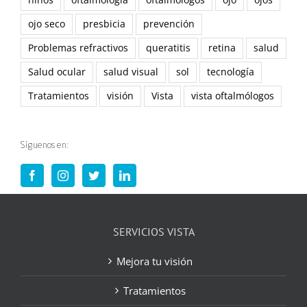
niños
oftalmología
oftalmólogos
ojo
ojos
ojo seco
presbicia
prevención
Problemas refractivos
queratitis
retina
salud
Salud ocular
salud visual
sol
tecnología
Tratamientos
visión
Vista
vista oftalmólogos
Síguenos en:
SERVICIOS VISTA
Mejora tu visión
Tratamientos