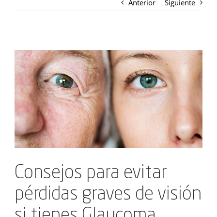
Anterior
Siguiente
Ver
imagen
más
grande
Consejos para evitar
pérdidas graves de visión
si tienes Glaucoma