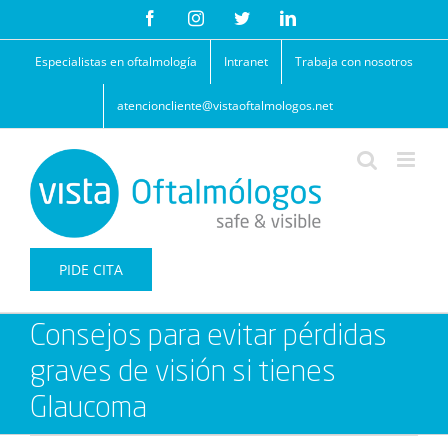
Saltar
Facebook
Instagram
Twitter
LinkedIn
al
contenido
Especialistas en oftalmología
Intranet
Trabaja con nosotros
atencioncliente@vistaoftalmologos.net
PIDE CITA
Consejos para evitar pérdidas
graves de visión si tienes
Glaucoma