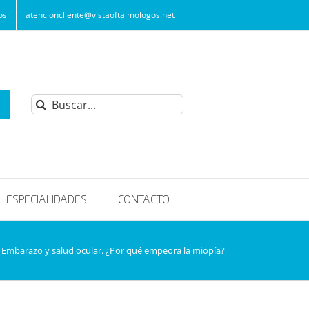
os
atencioncliente@vistaoftalmologos.net
Buscar:
ESPECIALIDADES
CONTACTO
Embarazo y salud ocular. ¿Por qué empeora la miopía?