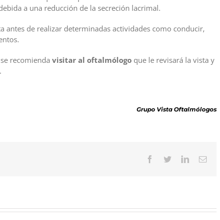
ebida a una reducción de la secreción lacrimal.
a antes de realizar determinadas actividades como conducir,
entos.
, se recomienda
visitar al oftalmólogo
que le revisará la vista y
.
Grupo Vista Oftalmólogos
Facebook
Twitter
LinkedIn
Cor
elec