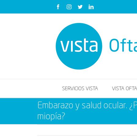
Saltar
Facebook
Instagram
Twitter
LinkedIn
al
contenido
SERVICIOS VISTA
VISTA OFT
Embarazo y salud ocular. ¿
miopía?