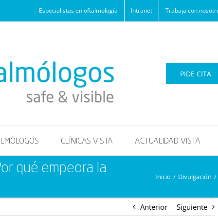
Especialistas en oftalmología
Intranet
Trabaja con nosotr
PIDE CITA
ALMÓLOGOS
CLÍNICAS VISTA
ACTUALIDAD VISTA
Por qué empeora la
Inicio
/
Divulgación
/
Anterior
Siguiente