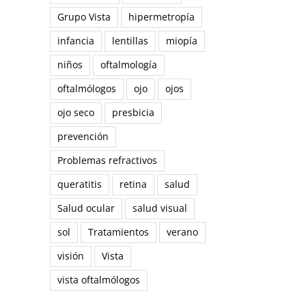
Grupo Vista
hipermetropía
infancia
lentillas
miopía
niños
oftalmología
oftalmólogos
ojo
ojos
ojo seco
presbicia
prevención
Problemas refractivos
queratitis
retina
salud
Salud ocular
salud visual
reo
sol
Tratamientos
verano
trónico
visión
Vista
vista oftalmólogos