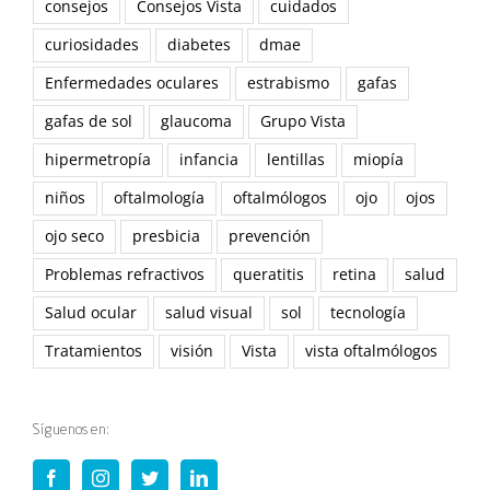
consejos
Consejos Vista
cuidados
curiosidades
diabetes
dmae
Enfermedades oculares
estrabismo
gafas
gafas de sol
glaucoma
Grupo Vista
hipermetropía
infancia
lentillas
miopía
niños
oftalmología
oftalmólogos
ojo
ojos
ojo seco
presbicia
prevención
Problemas refractivos
queratitis
retina
salud
Salud ocular
salud visual
sol
tecnología
Tratamientos
visión
Vista
vista oftalmólogos
Síguenos en: