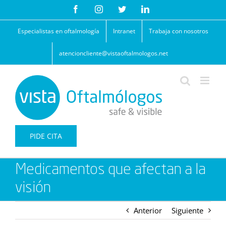
Saltar
Facebook
Instagram
Twitter
LinkedIn
al
contenido
Especialistas en oftalmología
Intranet
Trabaja con nosotros
atencioncliente@vistaoftalmologos.net
PIDE CITA
Medicamentos que afectan a la
visión
Anterior
Siguiente