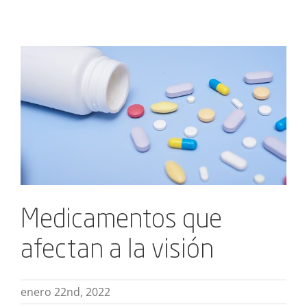
Ver
imagen
más
grande
Medicamentos que
afectan a la visión
enero 22nd, 2022