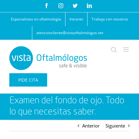
Saltar
Facebook
Instagram
Twitter
LinkedIn
al
contenido
Especialistas en oftalmología
Intranet
Trabaja con nosotros
atencioncliente@vistaoftalmologos.net
PIDE CITA
Examen del fondo de ojo. Todo
lo que necesitas saber.
Anterior
Siguiente