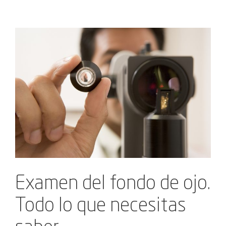
Ver
imagen
más
grande
Examen del fondo de ojo.
Todo lo que necesitas