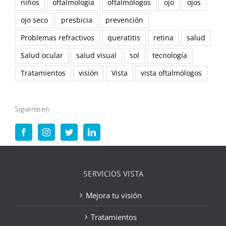
niños
oftalmología
oftalmólogos
ojo
ojos
ojo seco
presbicia
prevención
Problemas refractivos
queratitis
retina
salud
Salud ocular
salud visual
sol
tecnología
Tratamientos
visión
Vista
vista oftalmólogos
Síguenos en:
SERVICIOS VISTA
Mejora tu visión
Tratamientos