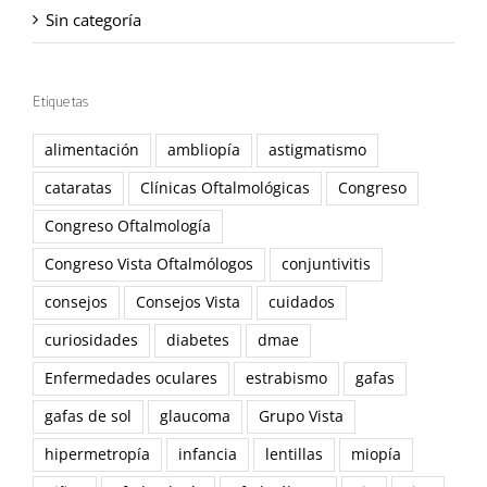
Sin categoría
Etiquetas
alimentación
ambliopía
astigmatismo
cataratas
Clínicas Oftalmológicas
Congreso
Congreso Oftalmología
Congreso Vista Oftalmólogos
conjuntivitis
consejos
Consejos Vista
cuidados
curiosidades
diabetes
dmae
Enfermedades oculares
estrabismo
gafas
gafas de sol
glaucoma
Grupo Vista
hipermetropía
infancia
lentillas
miopía