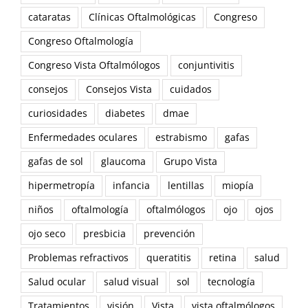
cataratas
Clínicas Oftalmológicas
Congreso
Congreso Oftalmología
Congreso Vista Oftalmólogos
conjuntivitis
consejos
Consejos Vista
cuidados
curiosidades
diabetes
dmae
Enfermedades oculares
estrabismo
gafas
gafas de sol
glaucoma
Grupo Vista
hipermetropía
infancia
lentillas
miopía
niños
oftalmología
oftalmólogos
ojo
ojos
ojo seco
presbicia
prevención
Problemas refractivos
queratitis
retina
salud
Salud ocular
salud visual
sol
tecnología
Tratamientos
visión
Vista
vista oftalmólogos