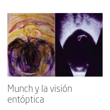
Ver
imagen
más
grande
Munch y la visión
entóptica