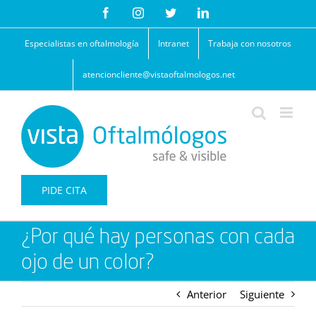
Saltar
Facebook
Instagram
Twitter
LinkedIn
al
contenido
Especialistas en oftalmología
Intranet
Trabaja con nosotros
atencioncliente@vistaoftalmologos.net
PIDE CITA
¿Por qué hay personas con cada
ojo de un color?
Anterior
Siguiente