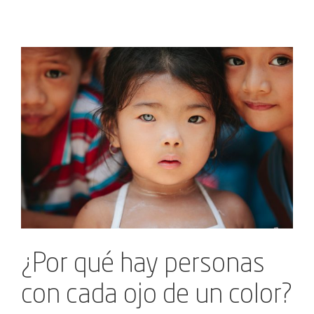
Ver
imagen
más
grande
¿Por qué hay personas
con cada ojo de un color?