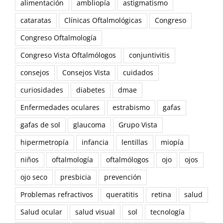
alimentación
ambliopía
astigmatismo
cataratas
Clínicas Oftalmológicas
Congreso
Congreso Oftalmología
Congreso Vista Oftalmólogos
conjuntivitis
consejos
Consejos Vista
cuidados
curiosidades
diabetes
dmae
Enfermedades oculares
estrabismo
gafas
gafas de sol
glaucoma
Grupo Vista
hipermetropía
infancia
lentillas
miopía
niños
oftalmología
oftalmólogos
ojo
ojos
ojo seco
presbicia
prevención
Problemas refractivos
queratitis
retina
salud
Salud ocular
salud visual
sol
tecnología