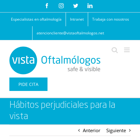
Saltar
Facebook
Instagram
Twitter
LinkedIn
al
contenido
Especialistas en oftalmología
Intranet
Trabaja con nosotros
atencioncliente@vistaoftalmologos.net
PIDE CITA
Hábitos perjudiciales para la
vista
Anterior
Siguiente