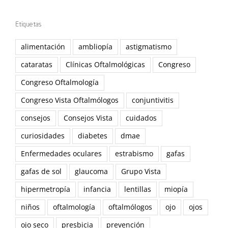
Etiquetas
alimentación
ambliopía
astigmatismo
cataratas
Clínicas Oftalmológicas
Congreso
Congreso Oftalmología
Congreso Vista Oftalmólogos
conjuntivitis
consejos
Consejos Vista
cuidados
curiosidades
diabetes
dmae
Enfermedades oculares
estrabismo
gafas
gafas de sol
glaucoma
Grupo Vista
hipermetropía
infancia
lentillas
miopía
niños
oftalmología
oftalmólogos
ojo
ojos
ojo seco
presbicia
prevención