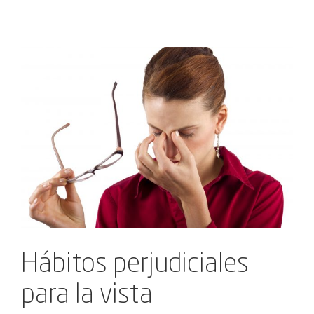
Ver
imagen
más
grande
Hábitos perjudiciales
para la vista