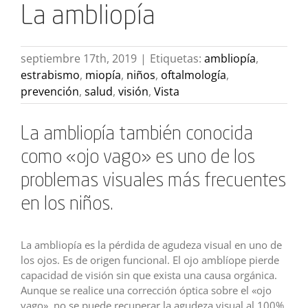
La ambliopía
septiembre 17th, 2019
|
Etiquetas:
ambliopía
,
estrabismo
,
miopía
,
niños
,
oftalmología
,
prevención
,
salud
,
visión
,
Vista
La ambliopía también conocida
como «ojo vago» es uno de los
problemas visuales más frecuentes
en los niños.
La ambliopía es la pérdida de agudeza visual en uno de
los ojos. Es de origen funcional. El ojo amblíope pierde
capacidad de visión sin que exista una causa orgánica.
Aunque se realice una corrección óptica sobre el «ojo
vago», no se puede recuperar la agudeza visual al 100%.