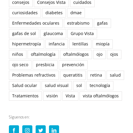
consejos
Consejos Vista
cuidados
curiosidades
diabetes
dmae
Enfermedades oculares
estrabismo
gafas
gafas de sol
glaucoma
Grupo Vista
hipermetropía
infancia
lentillas
miopía
niños
oftalmología
oftalmólogos
ojo
ojos
ojo seco
presbicia
prevención
Problemas refractivos
queratitis
retina
salud
Salud ocular
salud visual
sol
tecnología
Tratamientos
visión
Vista
vista oftalmólogos
Síguenos en: