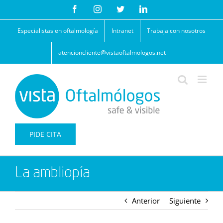
Saltar
Facebook
Instagram
Twitter
LinkedIn
al
contenido
Especialistas en oftalmología
Intranet
Trabaja con nosotros
atencioncliente@vistaoftalmologos.net
PIDE CITA
La ambliopía
Anterior
Siguiente