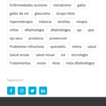
Enfermedades oculares
estrabismo
gafas
gafas de sol
glaucoma
Grupo Vista
hipermetropía
infancia
lentillas
miopía
niños
oftalmología
oftalmólogos
ojo
ojos
ojo seco
presbicia
prevención
Problemas refractivos
queratitis
retina
salud
Salud ocular
salud visual
sol
tecnología
Tratamientos
visión
Vista
vista oftalmólogos
Síguenos en: