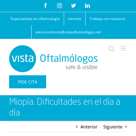
Saltar
Facebook
Instagram
Twitter
LinkedIn
al
contenido
Especialistas en oftalmología
Intranet
Trabaja con nosotros
atencioncliente@vistaoftalmologos.net
PIDE CITA
Miopía. Dificultades en el día a
día
Anterior
Siguiente