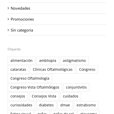
Novedades
Promociones
Sin categoría
Etiquetas
alimentación
ambliopía
astigmatismo
cataratas
Clínicas Oftalmológicas
Congreso
Congreso Oftalmología
Congreso Vista Oftalmólogos
conjuntivitis
consejos
Consejos Vista
cuidados
curiosidades
diabetes
dmae
estrabismo
fatiga visual
gafas
gafas de sol
glaucoma