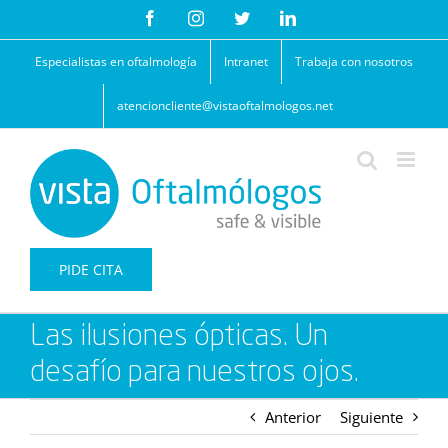
Saltar
Facebook
Instagram
Twitter
LinkedIn
al
contenido
Especialistas en oftalmología
Intranet
Trabaja con nosotros
atencioncliente@vistaoftalmologos.net
PIDE CITA
Las ilusiones ópticas. Un
desafío para nuestros ojos.
Anterior
Siguiente