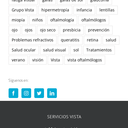
Grupo Vista
hipermetropía
infancia
lentillas
miopía
niños
oftalmología
oftalmólogos
ojo
ojos
ojo seco
presbicia
prevención
Problemas refractivos
queratitis
retina
salud
Salud ocular
salud visual
sol
Tratamientos
verano
visión
Vista
vista oftalmólogos
Síguenos en:
SERVICIOS VISTA